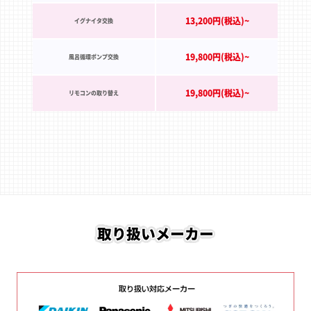
出張料
3,300円(税込)
※大阪府内出張費0円
点検料
2,200円(税込)
技術料
作業内容によります。